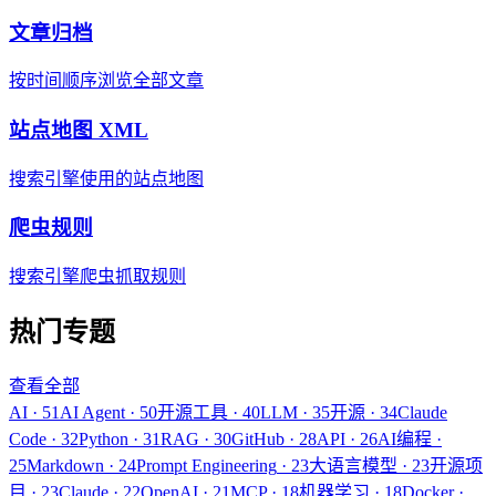
文章归档
按时间顺序浏览全部文章
站点地图 XML
搜索引擎使用的站点地图
爬虫规则
搜索引擎爬虫抓取规则
热门专题
查看全部
AI
·
51
AI Agent
·
50
开源工具
·
40
LLM
·
35
开源
·
34
Claude
Code
·
32
Python
·
31
RAG
·
30
GitHub
·
28
API
·
26
AI编程
·
25
Markdown
·
24
Prompt Engineering
·
23
大语言模型
·
23
开源项
目
·
23
Claude
·
22
OpenAI
·
21
MCP
·
18
机器学习
·
18
Docker
·