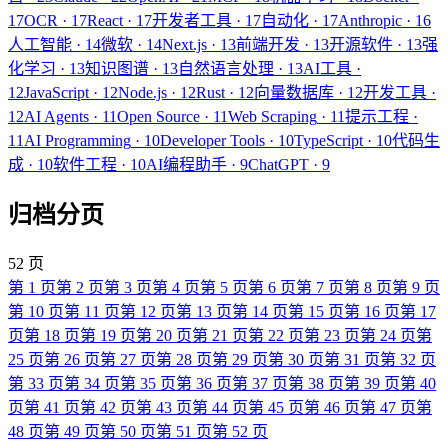
17
OCR
·
17
React
·
17
开发者工具
·
17
自动化
·
17
Anthropic
·
16
人工智能
·
14
微软
·
14
Next.js
·
13
前端开发
·
13
开源软件
·
13
强
化学习
·
13
知识图谱
·
13
自然语言处理
·
13
AI工具
·
12
JavaScript
·
12
Node.js
·
12
Rust
·
12
向量数据库
·
12
开发工具
·
12
AI Agents
·
11
Open Source
·
11
Web Scraping
·
11
提示工程
·
11
AI Programming
·
10
Developer Tools
·
10
TypeScript
·
10
代码生
成
·
10
软件工程
·
10
AI编程助手
·
9
ChatGPT
·
9
归档分页
52 页
第
1
页
第
2
页
第
3
页
第
4
页
第
5
页
第
6
页
第
7
页
第
8
页
第
9
页
第
10
页
第
11
页
第
12
页
第
13
页
第
14
页
第
15
页
第
16
页
第
17
页
第
18
页
第
19
页
第
20
页
第
21
页
第
22
页
第
23
页
第
24
页
第
25
页
第
26
页
第
27
页
第
28
页
第
29
页
第
30
页
第
31
页
第
32
页
第
33
页
第
34
页
第
35
页
第
36
页
第
37
页
第
38
页
第
39
页
第
40
页
第
41
页
第
42
页
第
43
页
第
44
页
第
45
页
第
46
页
第
47
页
第
48
页
第
49
页
第
50
页
第
51
页
第
52
页