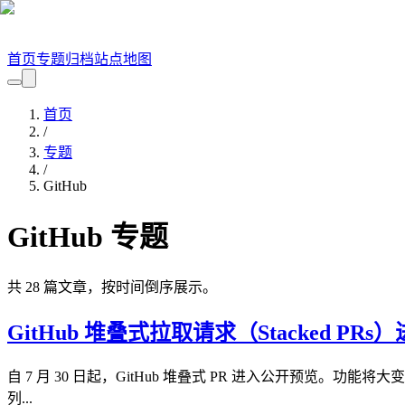
首页
专题
归档
站点地图
首页
/
专题
/
GitHub
GitHub
专题
共
28
篇文章，按时间倒序展示。
GitHub 堆叠式拉取请求（Stacked PR
自 7 月 30 日起，GitHub 堆叠式 PR 进入公开预览。功能
列...