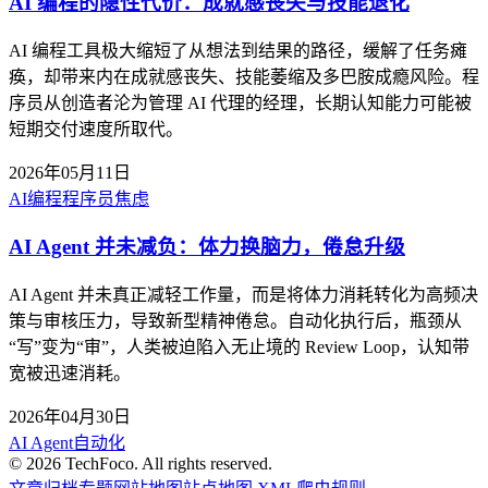
AI 编程的隐性代价：成就感丧失与技能退化
AI 编程工具极大缩短了从想法到结果的路径，缓解了任务瘫
痪，却带来内在成就感丧失、技能萎缩及多巴胺成瘾风险。程
序员从创造者沦为管理 AI 代理的经理，长期认知能力可能被
短期交付速度所取代。
2026年05月11日
AI编程
程序员焦虑
AI Agent 并未减负：体力换脑力，倦怠升级
AI Agent 并未真正减轻工作量，而是将体力消耗转化为高频决
策与审核压力，导致新型精神倦怠。自动化执行后，瓶颈从
“写”变为“审”，人类被迫陷入无止境的 Review Loop，认知带
宽被迅速消耗。
2026年04月30日
AI Agent
自动化
©
2026
TechFoco. All rights reserved.