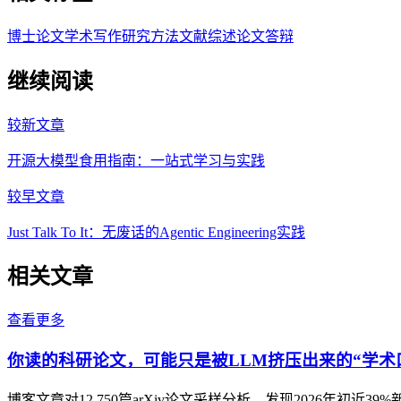
博士论文
学术写作
研究方法
文献综述
论文答辩
继续阅读
较新文章
开源大模型食用指南：一站式学习与实践
较早文章
Just Talk To It：无废话的Agentic Engineering实践
相关文章
查看更多
你读的科研论文，可能只是被LLM挤压出来的“学术
博客文章对12,750篇arXiv论文采样分析，发现2026年初