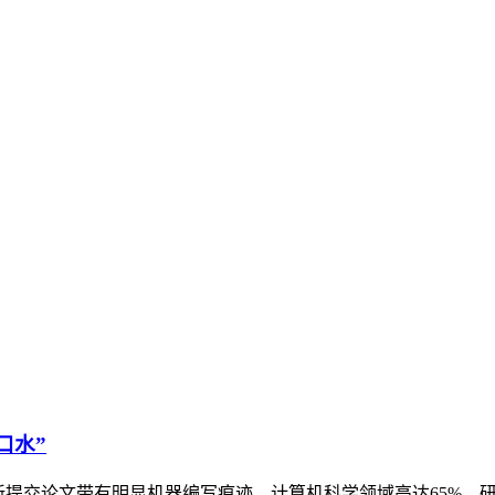
口水”
近39%新提交论文带有明显机器编写痕迹，计算机科学领域高达65%。