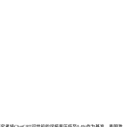
研究者将ChatGPT问世前的误报率压低至0.4%作为基准，表明激