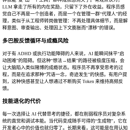
LLM 拿走了所有的内在奖励，只留下了外在收益。程序员感
觉自己不再是一个创造者，而是一个在管理一群“代理人”的经
理，类似于从工程师转岗做管理：不再处理具体细节，而是解
释意图、审查输出、处理因上下文膨胀而“漂移”的错误。
多巴胺反馈循环与成瘾风险
对于有 ADHD 或执行功能障碍的人来说，AI 能瞬间抹平“启
动困难”的阻碍。但这种“想法→结果”的路径被极度压缩，会
让大脑陷入类似赌博的成瘾状态。程序员不再享受思考的过
程，而是在追求那种“咒语一念，奇迹发生”的快感。有用户提
到，这种快感甚至让人想通过不断购买 Token 来维持高频反
馈。
技能退化的代价
每一次选择让 AI 代替思考的捷径，都在削弱程序员对复杂系
统的直觉和调试本能。当代码变成随手可得的“生成物”，它在
开发者心中的价值也就归零了。长期来看，这可能是在用认知