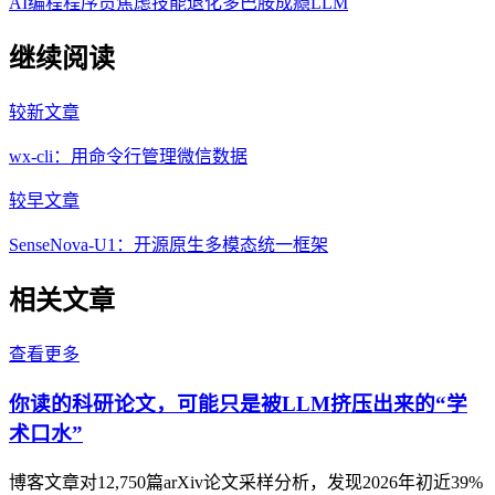
AI编程
程序员焦虑
技能退化
多巴胺成瘾
LLM
继续阅读
较新文章
wx-cli：用命令行管理微信数据
较早文章
SenseNova-U1：开源原生多模态统一框架
相关文章
查看更多
你读的科研论文，可能只是被LLM挤压出来的“学
术口水”
博客文章对12,750篇arXiv论文采样分析，发现2026年初近39%