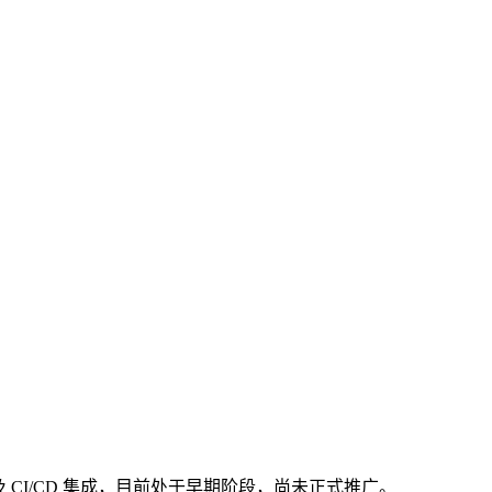
验证及 CI/CD 集成，目前处于早期阶段，尚未正式推广。