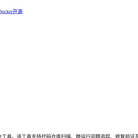
Docker
开源
 CLI 命令行安全工具。该工具支持代码仓库扫描、跨运行问题追踪、修复