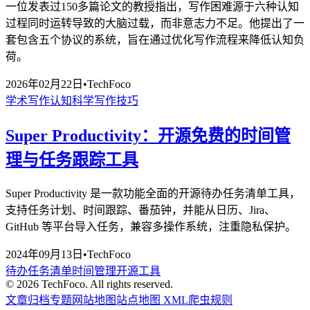
一位发表过150多篇论文的教授指出，写作困难源于六种认知
过程同时运转导致的大脑过载，而非意志力不足。他提出了一
套包含五个协议的系统，旨在通过优化写作流程来降低认知负
荷。
2026年02月22日
•
TechFoco
学术写作
认知科学
写作技巧
Super Productivity：开源免费的时间管
理与任务跟踪工具
Super Productivity 是一款功能全面的开源待办任务清单工具，
支持任务计划、时间跟踪、番茄钟，并能从日历、Jira、
GitHub 等平台导入任务，兼容多操作系统，注重隐私保护。
2024年09月13日
•
TechFoco
待办任务清单
时间管理
开源工具
©
2026
TechFoco. All rights reserved.
文章归档
专题
网站地图
站点地图 XML
爬虫规则