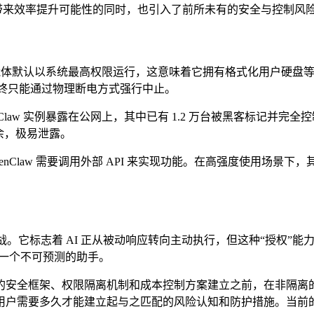
在带来效率提升可能性的同时，也引入了前所未有的安全与控制风
体默认以系统最高权限运行，这意味着它拥有格式化用户硬盘等危险操作
，最终只能通过物理断电方式强行中止。
enClaw 实例暴露在公网上，其中已有 1.2 万台被黑客标记并
余，极易泄露。
Claw 需要调用外部 API 来实现功能。在高强度使用场景下，其
共性挑战。它标志着 AI 正从被动响应转向主动执行，但这种“授权
给一个不可预测的助手。
安全框架、权限隔离机制和成本控制方案建立之前，在非隔离的生
户需要多久才能建立起与之匹配的风险认知和防护措施。当前的首