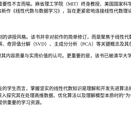
言而喻。麻省理工学院（MIT）终身教授、美国国家科学院院士 G
续硬核新作《线性代数与数据学习》，旨在更紧密地连接线性代数理
晰、深刻的讲授风格。该书并非对前作的简单修订，而是聚焦于线
、奇异值分解（SVD）、主成分分析（PCA）等关键概念及
读者对其内容质量与实用价值的认可。更重要的是，该书已被清华大
的学生而言，掌握坚实的线性代数知识是理解和开发先进算法的基石
深入探究其在处理高维数据、优化算法以及理解模型本质时的“为
提供重要的学习资源。