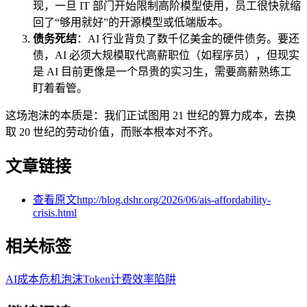
现，一旦 IT 部门开始限制高阶模型使用，员工很快就缩
回了“够用就好”的开源模型或低端版本。
债务死结
：AI 行业背负了数千亿美金的硬件债务。要还
债，AI 必须大规模取代高薪职位（如程序员），但现实
是 AI 目前更像是一个昂贵的实习生，需要高薪熟练工
盯着看管。
这场泡沫的本质是：我们正试图用 21 世纪的算力成本，去换
取 20 世纪的劳动价值，而账本根本对不齐。
文章链接
查看原文
http://blog.dshr.org/2026/06/ais-affordability-
crisis.html
相关标签
AI
成本危机
泡沫
Token计费
效率陷阱