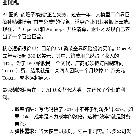
业利润。
AI 圈的“药贩子模式”正在失效。过去一年，大模型厂商靠巨
额补贴维持着“首单免费”的假象，诱导企业把业务搬上云端。
现在，当 OpenAI 和 Anthropic 开始清算，企业才发现自己养
出了一个吞金巨兽。
核心逻辑很简单：目前的 AI 繁荣全靠风险投资买单。OpenAI
去年亏损超 380 亿美元，其中营销费用竟然占了收入的
44%。为了 IPO 给股民一个交代，厂商必须把订阅制转向
Token 计费。结果就是：某四人团队一个月烧掉 11 万美元
Token，成本远超雇人。
最深刻的洞察在于：AI 还没替代人类，先替代了企业的利
润。
效率陷阱
：写代码快了 30% 并不等于利润多出 30%。如
果 Token 成本是人力成本的数倍，这种“效率”就是财务
自杀。
弹性需求
：当大模型昂贵时，它并非刚需。很多公司发