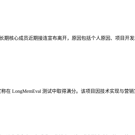
始人和一名长期核心成员近期接连宣布离开，原因包括个人原因、项
empalace，宣称在 LongMemEval 测试中取得满分。该项目因