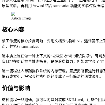
许多人在使用 AI 时，如同在沙堆上盖房子，一边堆砌指令一边遭
原型实验，再利用 /rewind 结合 summarize 功能将
Article Image
核心内容
该工作流的核心步骤清晰：先用文档去“拷问”AI，遇到答不上来的问题
点，并执行 summarize。
这本质上是在做一种上下文的“垃圾回收”与“知识提取”。有网友
盲目地在对话框里堆砌指令，是在浪费算力；但如果学会了“自
这一流程让人想起操作系统的内存管理。直接把所有运行日志塞进上
提取成索引，把冗长的执行路径变成了一行简洁的函数调用。
价值与影响
这种流程一旦跑通，就可以将其封装成 SKILL.md，让整