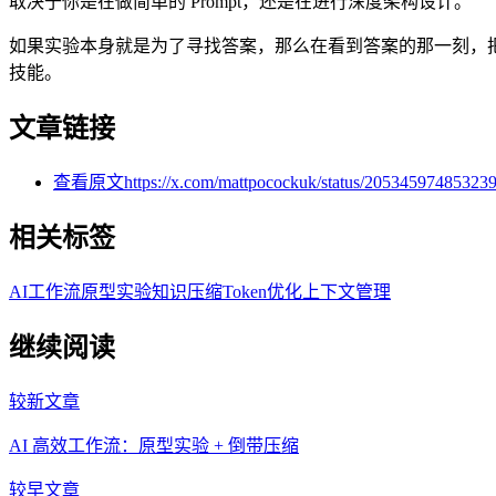
取决于你是在做简单的 Prompt，还是在进行深度架构设计。
如果实验本身就是为了寻找答案，那么在看到答案的那一刻，把过
技能。
文章链接
查看原文
https://x.com/mattpocockuk/status/20534597485323
相关标签
AI工作流
原型实验
知识压缩
Token优化
上下文管理
继续阅读
较新文章
AI 高效工作流：原型实验 + 倒带压缩
较早文章