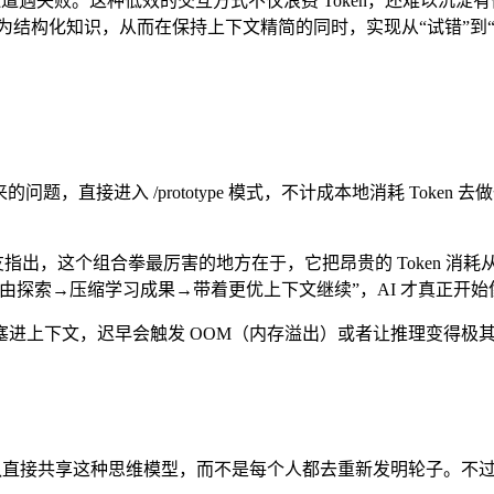
遇失败。这种低效的交互方式不仅浪费 Token，还难以沉淀有价值的
实验过程压缩为结构化知识，从而在保持上下文精简的同时，实现从“试错”到
，直接进入 /prototype 模式，不计成本地消耗 Token 去
指出，这个组合拳最厉害的地方在于，它把昂贵的 Token 消耗
由探索→压缩学习成果→带着更优上下文继续”，AI 才真正开
下文，迟早会触发 OOM（内存溢出）或者让推理变得极其迟钝。
个团队直接共享这种思维模型，而不是每个人都去重新发明轮子。不